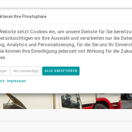
ktieren Ihre Privatsphäre
ebsite setzt Cookies ein, um unsere Dienste für Sie bereitzus
berücksichtigen wir Ihre Auswahl und verarbeiten nur die Date
g, Analytics und Personalisierung, für die Sie uns Ihr Einver
+49 (0) 52 50 
Impressum
AGB
Datenschutz
ie können Ihre Einwilligung jederzeit mit Wirkung für die Zuku
en.
ungen
Nur notwendige
ALLE AKZEPTIEREN
utz
Impressum