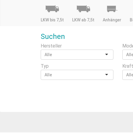
LKW bis 7,5t
LKW ab 7,5t
Anhänger
B
Suchen
Hersteller
Mode
Typ
Kraf