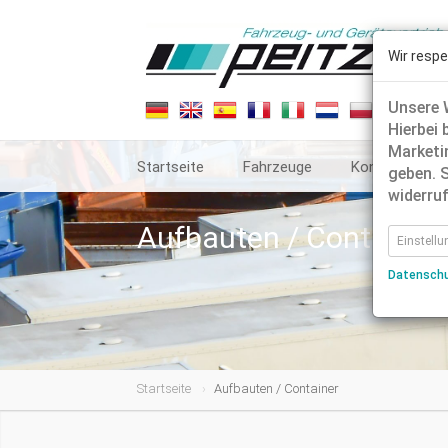
Wir respe
Unsere W
Hierbei 
Marketin
Startseite
Fahrzeuge
Kontakt
geben. S
widerruf
Aufbauten / Container
Einstell
Datensch
Startseite
Aufbauten / Container