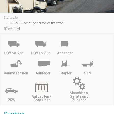
Startseite
18089.12_sonstige-hersteller-tiefloeffel-
80-cm.html
LKW bis 7,5t
LKW ab 7,5t
Anhänger
Baumaschinen
Auflieger
Stapler
SZM
Maschinen,
Aufbauten /
Geräte und
PKW
Container
Zubehör