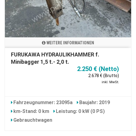
WEITERE INFORMATIONEN
FURUKAWA HYDRAULIKHAMMER f.
Minibagger 1,5 t.- 2,0 t.
2.250 € (Netto)
2.678 € (Brutto)
inkl. MwSt.
Fahrzeugnummer: 23095a
Baujahr: 2019
km-Stand: 0 km
Leistung: 0 kW (0 PS)
Gebrauchtwagen