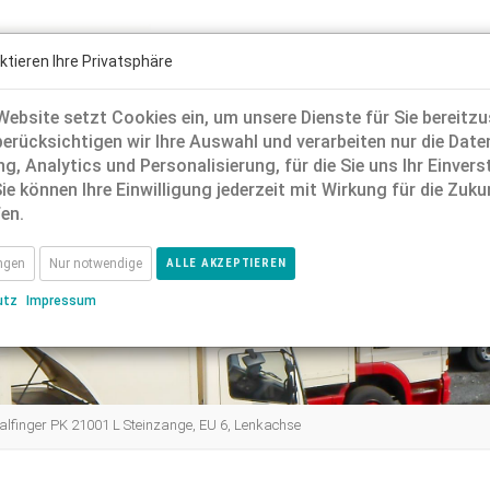
ktieren Ihre Privatsphäre
ebsite setzt Cookies ein, um unsere Dienste für Sie bereitzus
berücksichtigen wir Ihre Auswahl und verarbeiten nur die Date
g, Analytics und Personalisierung, für die Sie uns Ihr Einver
+49 (0) 52 50 
Impressum
AGB
Datenschutz
ie können Ihre Einwilligung jederzeit mit Wirkung für die Zuku
en.
ungen
Nur notwendige
ALLE AKZEPTIEREN
utz
Impressum
lfinger PK 21001 L Steinzange, EU 6, Lenkachse