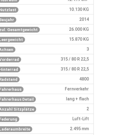
10.130 KG
Nutzlast
2014
Baujahr
26.000 KG
zul. Gesamtgewicht
15.870 KG
Leergewicht
3
Achsen
315 / 80 R 22,5
Vorderrad
315 / 80 R 22,5
Hinterrad
4800
Radstand
Fernverkehr
Fahrerhaus
lang + flach
Fahrerhaus Detail
2
Anzahl Sitzplätze
Luft-Lift
Federung
2.495 mm
Laderaumbreite