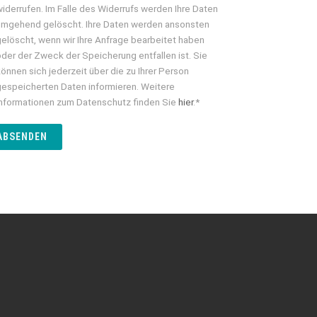
widerrufen. Im Falle des Widerrufs werden Ihre Daten
umgehend gelöscht. Ihre Daten werden ansonsten
gelöscht, wenn wir Ihre Anfrage bearbeitet haben
oder der Zweck der Speicherung entfallen ist. Sie
können sich jederzeit über die zu Ihrer Person
gespeicherten Daten informieren. Weitere
Informationen zum Datenschutz finden Sie
hier
.*
ABSENDEN