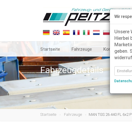
Wir respe
Unsere W
Hierbei 
Marketin
Startseite
Fahrzeuge
Kontakt
geben. S
widerruf
Fahrzeugdetails
Einstell
Datensch
Startseite
Fahrzeuge
MAN TGS 26.440 FL 6x2 Pa