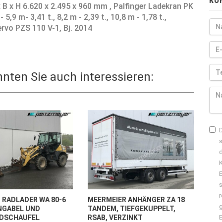
KO
B x H 6.620 x 2.495 x 960 mm , Palfinger Ladekran PK
,9 m- 3,41 t., 8,2 m - 2,39 t., 10,8 m - 1,78 t.,
rvo PZS 110 V-1, Bj. 2014
ten Sie auch interessieren:
RADLADER WA 80-6
MEERMEIER ANHÄNGER ZA 18
NGABEL UND
TANDEM, TIEFGEKUPPELT,
DSCHAUFEL
RSAB, VERZINKT