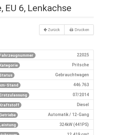
, EU 6, Lenkachse
Zurück
Drucken
22025
Fahrzeugnummer
Pritsche
Kategorie
Gebrauchtwagen
Status
446.763
km-Stand
07/2014
Erstzulassung
Diesel
Kraftstoff
Automatik / 12-Gang
Getriebe
324kW (441PS)
Leistung
12.419 cm³
Hubraum