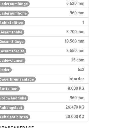
6.620 mm
Laderaumlänge
960 mm
Laderaumhöhe
1
Schlafplätze
3.700 mm
Gesamthöhe
10.560 mm
Gesamtlänge
2.550 mm
Gesamtbreite
15 cbm
Ladevolumen
6x2
Räder
Intarder
Dauerbremsanlage
8.000 KG
Sattellast
960 mm
Bordwandhöhe
26.470 KG
Anhängelast
20.000 KG
Achslast hinten