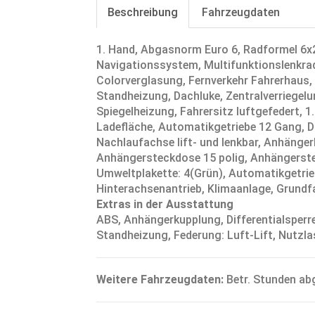
Beschreibung
Fahrzeugdaten
1. Hand, Abgasnorm Euro 6, Radformel 6x2
Navigationssystem, Multifunktionslenkra
Colorverglasung, Fernverkehr Fahrerhaus
Standheizung, Dachluke, Zentralverriegelung
Spiegelheizung, Fahrersitz luftgefedert, 
Ladefläche, Automatikgetriebe 12 Gang, Di
Nachlaufachse lift- und lenkbar, Anhänger
Anhängersteckdose 15 polig, Anhängerstec
Umweltplakette: 4(Grün), Automatikgetrie
Hinterachsenantrieb, Klimaanlage, Grundf
Extras in der Ausstattung
ABS, Anhängerkupplung, Differentialsperre,
Standheizung, Federung: Luft-Lift, Nutzla
Weitere Fahrzeugdaten:
Betr. Stunden abg