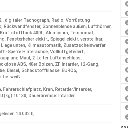
 , digitaler Tachograph, Radio, Vorrüstung
d, Rückwandfenster, Sonnenblende außen, Lufthörner,
, Kraftstofftank 400L, Aluminium, Tempomat,
, Fensterheber elektr., Spiegel elektr. verstellbar,
1. Liege unten, Klimaautomatik, Zusatzscheinwerfer
ff.-Sperre Hinterachse, Vollluftgefedert,
kupplung Maul, 2-Leiter Luftanschluss,
kdose ABS, 40er Bolzen, ZF Intarder, 12-Gang,
be, Diesel, Schadstoffklasse: EURO6,
arbe: weiß
 Fahrerschlafplatz, Kran, Retarder/Intarder,
st(kg):10130, Dauerbremse: Intarder
elesen 14.032 h,