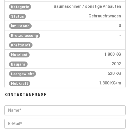
Baumaschinen / sonstige Anbauten
Kategorie
Gebrauchtwagen
Status
0
km-Stand
-
Erstzulassung
Kraftstoff
1.800 KG
Nutzlast
2002
Baujahr
520 KG
Leergewicht
1.800 KG/m
Hubkraft
KONTAKTANFRAGE