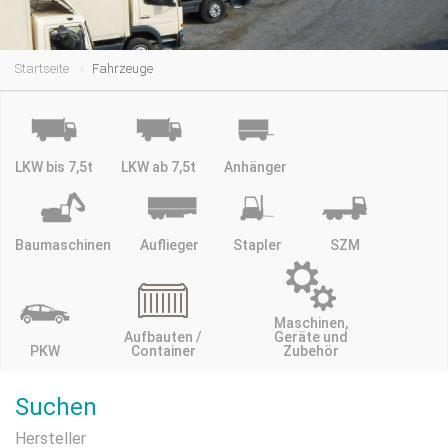
Startseite
Fahrzeuge
LKW bis 7,5t
LKW ab 7,5t
Anhänger
Baumaschinen
Auflieger
Stapler
SZM
Maschinen,
Aufbauten /
Geräte und
PKW
Container
Zubehör
Suchen
Hersteller